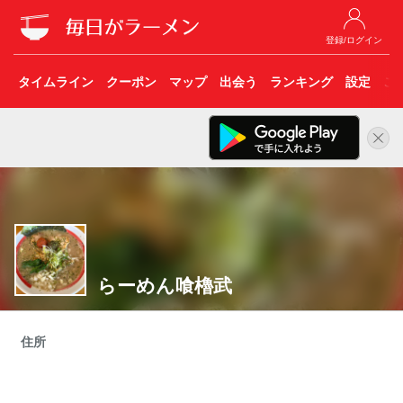
登録/ログイン
タイムライン
クーポン
マップ
出会う
ランキング
設定
こ
らーめん喰櫓武
住所