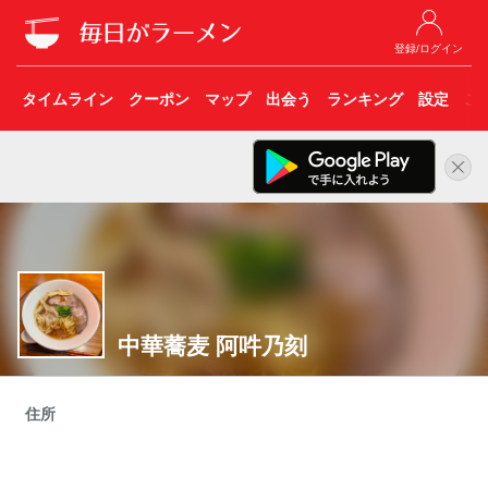
登録/ログイン
タイムライン
クーポン
マップ
出会う
ランキング
設定
こ
中華蕎麦 阿吽乃刻
住所