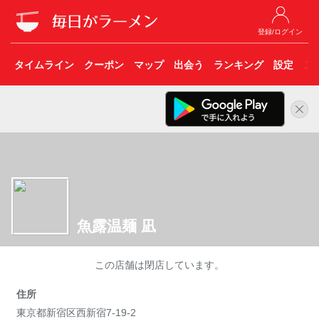
登録/ログイン
タイムライン
クーポン
マップ
出会う
ランキング
設定
こ
魚露温麺 凪
この店舗は閉店しています。
住所
東京都新宿区西新宿7-19-2