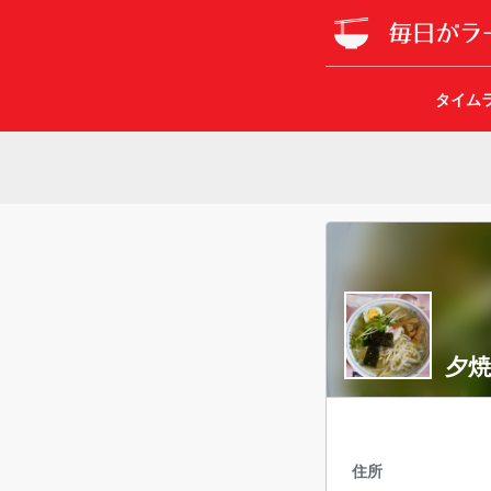
タイム
夕
住所