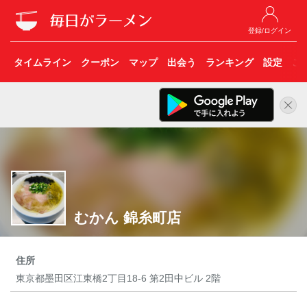
登録/ログイン
タイムライン
クーポン
マップ
出会う
ランキング
設定
こ
むかん 錦糸町店
住所
東京都墨田区江東橋2丁目18-6 第2田中ビル 2階