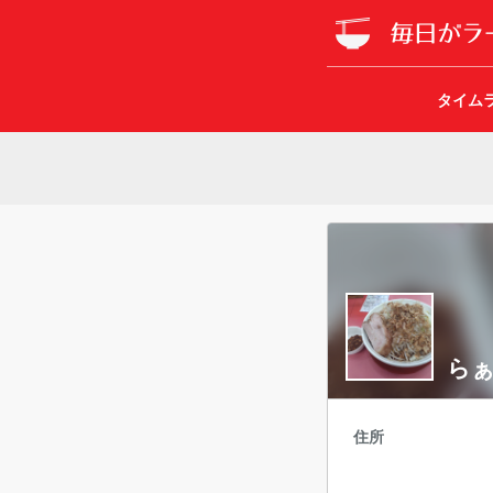
タイム
らぁ
住所