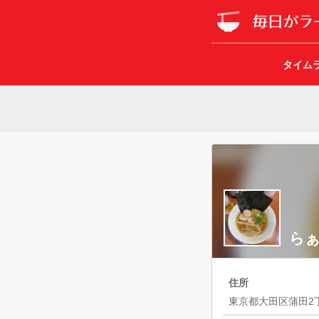
タイム
らぁ
住所
東京都大田区蒲田2丁