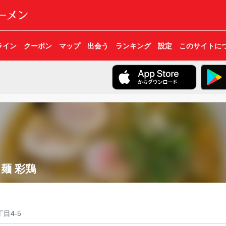
ライン
クーポン
マップ
出会う
ランキング
設定
このサイトに
麺 彩鶏
目4-5