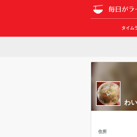
タイム
わい
住所