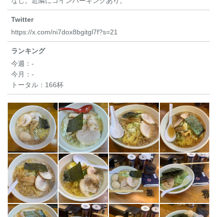
なし。近隣にコインパーキングあり。
Twitter
https://x.com/ni7dox8bgitgl7f?s=21
ランキング
今週：
-
今月：
-
トータル：
166杯