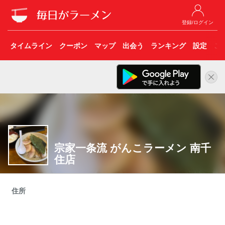
登録/ログイン
タイムライン
クーポン
マップ
出会う
ランキング
設定
こ
宗家一条流 がんこラーメン 南千
住店
住所