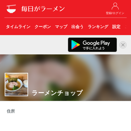
登録/ログイン
タイムライン
クーポン
マップ
出会う
ランキング
設定
こ
ラーメンチョップ
住所