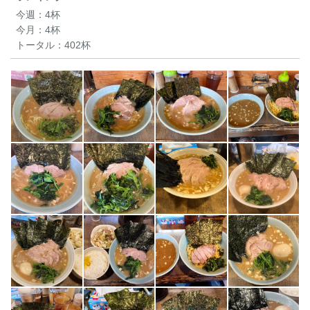
今週：
4杯
今月：
4杯
トータル：
402杯