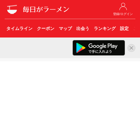
登録/ログイン
タイムライン
クーポン
マップ
出会う
ランキング
設定
こ