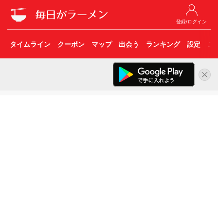
登録/ログイン
タイムライン
クーポン
マップ
出会う
ランキング
設定
こ