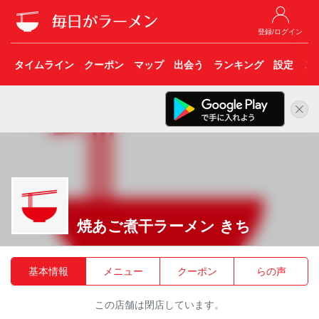
登録/ログイン
タイムライン
クーポン
マップ
出会う
ランキング
設定
こ
焼あご煮干ラーメン きち
基本情報
メニュー
クーポン
らの声
この店舗は閉店しています。