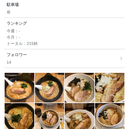
駐車場
有
ランキング
今週：
-
今月：
-
トータル：
215杯
フォロワー
14