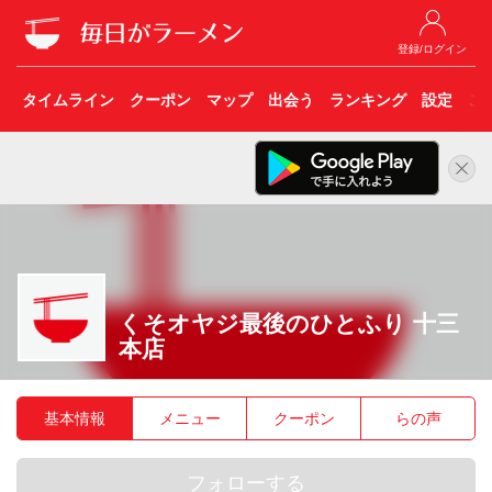
登録/ログイン
タイムライン
クーポン
マップ
出会う
ランキング
設定
こ
くそオヤジ最後のひとふり 十三
本店
基本情報
メニュー
クーポン
らの声
フォローする