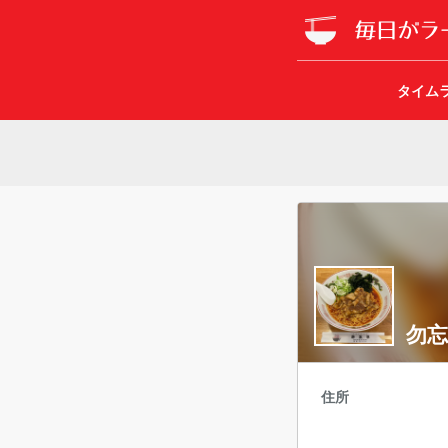
タイム
勿忘
住所