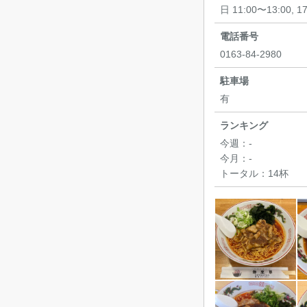
日 11:00〜13:00, 1
電話番号
0163-84-2980
駐車場
有
ランキング
今週：
-
今月：
-
トータル：
14杯