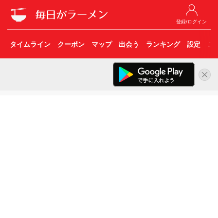
登録/ログイン
タイムライン
クーポン
マップ
出会う
ランキング
設定
こ