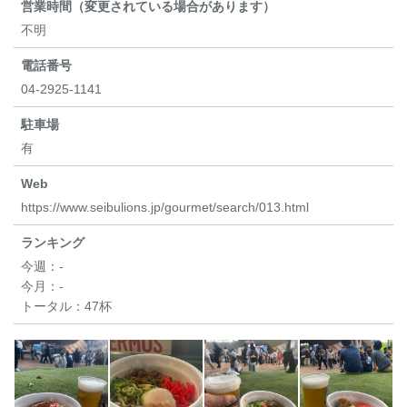
営業時間（変更されている場合があります）
不明
電話番号
04-2925-1141
駐車場
有
Web
https://www.seibulions.jp/gourmet/search/013.html
ランキング
今週：
-
今月：
-
トータル：
47杯