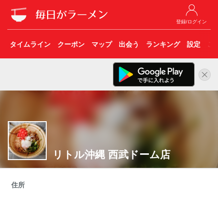
登録/ログイン
タイムライン
クーポン
マップ
出会う
ランキング
設定
こ
リトル沖縄 西武ドーム店
住所