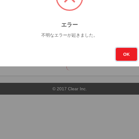
7杯
今月
フォロー
エラー
0杯
19
不明なエラーが起きました。
順
店舗順
OK
© 2017 Clear Inc.