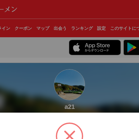
ライン
クーポン
マップ
出会う
ランキング
設定
このサイトに
a21
宮城県仙台市
杯に抑える！