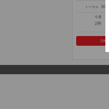
30
トータル
今週
2杯
日時