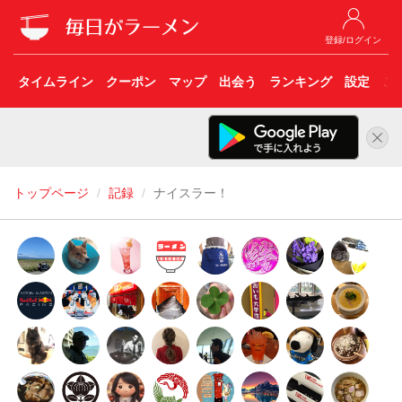
登録/ログイン
タイムライン
クーポン
マップ
出会う
ランキング
設定
こ
トップページ
記録
ナイスラー！