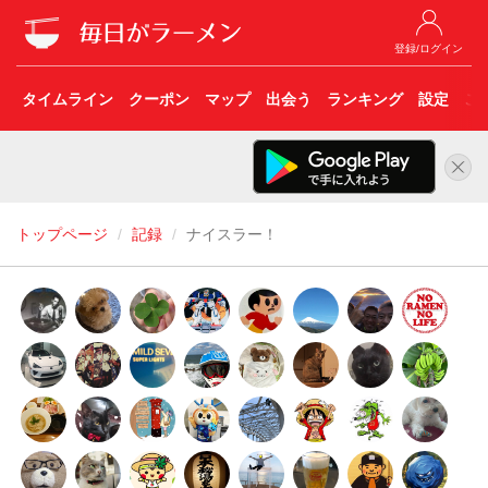
登録/ログイン
タイムライン
クーポン
マップ
出会う
ランキング
設定
こ
トップページ
記録
ナイスラー！