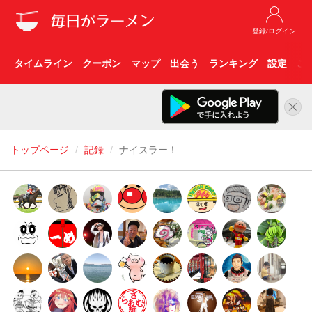
登録/ログイン
タイムライン
クーポン
マップ
出会う
ランキング
設定
こ
トップページ
記録
ナイスラー！