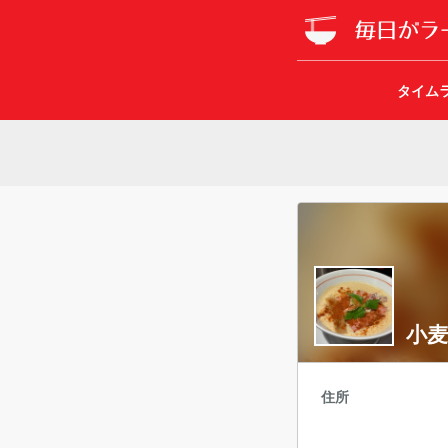
タイム
小
住所