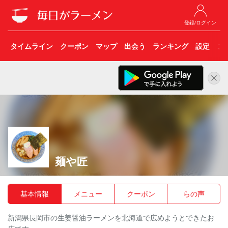
登録/ログイン
タイムライン
クーポン
マップ
出会う
ランキング
設定
こ
麺や匠
基本情報
メニュー
クーポン
らの声
新潟県長岡市の生姜醤油ラーメンを北海道で広めようとできたお