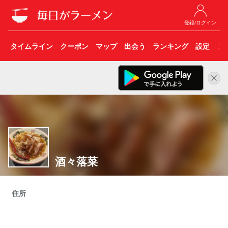
登録/ログイン
タイムライン
クーポン
マップ
出会う
ランキング
設定
こ
酒々落菜
住所