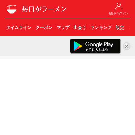
登録/ログイン
タイムライン
クーポン
マップ
出会う
ランキング
設定
こ