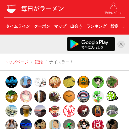
登録/ログイン
タイムライン
クーポン
マップ
出会う
ランキング
設定
こ
トップページ
記録
ナイスラー！