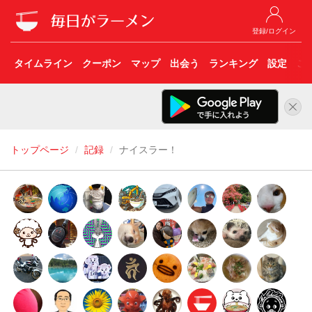
登録/ログイン
タイムライン
クーポン
マップ
出会う
ランキング
設定
こ
トップページ
記録
ナイスラー！