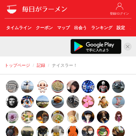
登録/ログイン
タイムライン
クーポン
マップ
出会う
ランキング
設定
こ
トップページ
記録
ナイスラー！