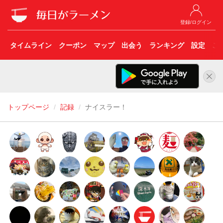
登録/ログイン
タイムライン
クーポン
マップ
出会う
ランキング
設定
こ
トップページ
記録
ナイスラー！