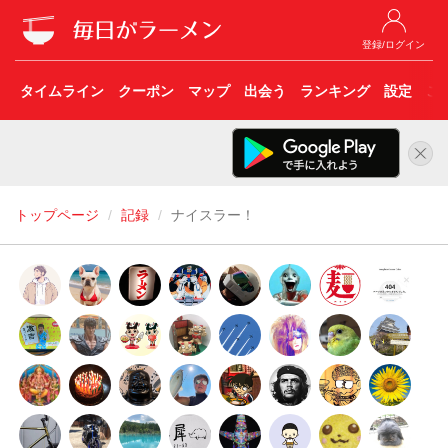
登録/ログイン
タイムライン
クーポン
マップ
出会う
ランキング
設定
こ
トップページ
記録
ナイスラー！