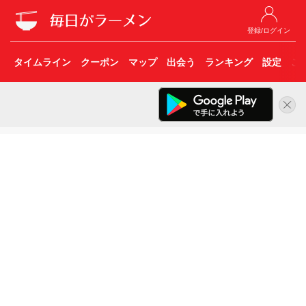
登録/ログイン
タイムライン
クーポン
マップ
出会う
ランキング
設定
こ